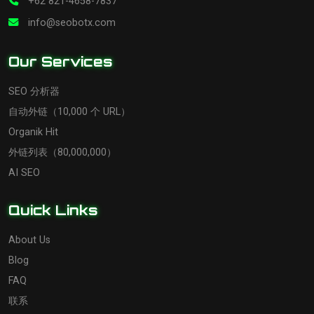
+62 821-4658-7837
info@seobotx.com
Our Services
SEO 分析器
自动外链（10,000 个 URL）
Organik Hit
外链列表（80,000,000）
AI SEO
Quick Links
About Us
Blog
FAQ
联系