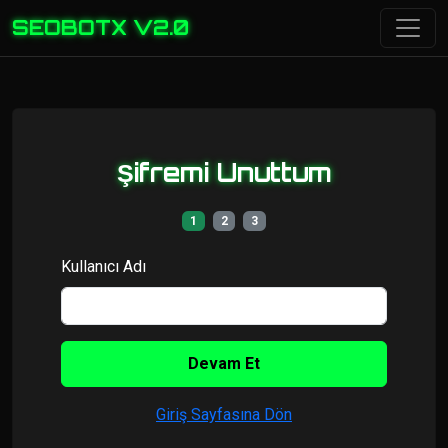
SEOBOTX V2.0
Şifremi Unuttum
1
2
3
Kullanıcı Adı
Devam Et
Giriş Sayfasına Dön