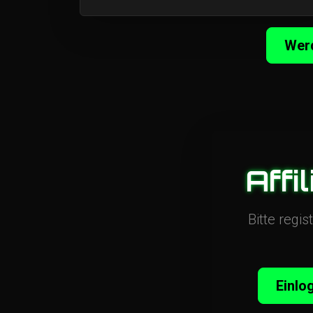
Werd
Affi
Bitte regi
Einlo