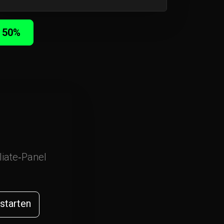
e 50%
liate‑Panel
 starten