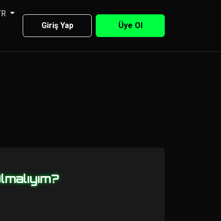
TR
Giriş Yap
Üye Ol
lmalıyım?