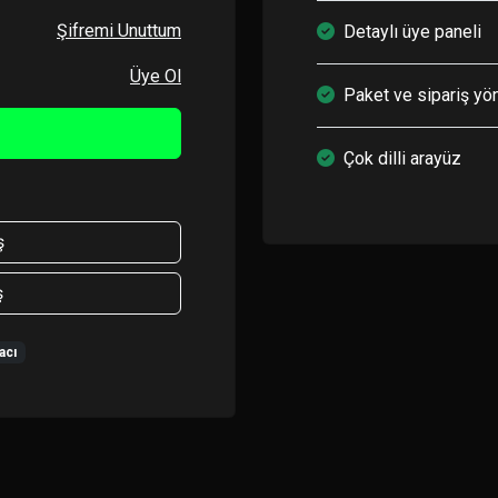
Şifremi Unuttum
Detaylı üye paneli
Üye Ol
Paket ve sipariş yö
Çok dilli arayüz
ş
ş
acı