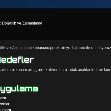
ği: Doğallık ve Zamanlama
llık ve Zamanlama konusunu pratik bir yol haritası ile ele alıyoruz
Hedefler
ik oturum, konum artışı, indeksleme hızı), odak anahtar kelime küm
Uygulama
ması
yonları
ulaması