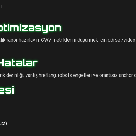
i
ptimizasyon
lık rapor hazırlayın; CWV metriklerini düşürmek için görsel/vide
Hatalar
ik derinliği, yanlış hreflang, robots engelleri ve orantısız anchor d
esi
uct)