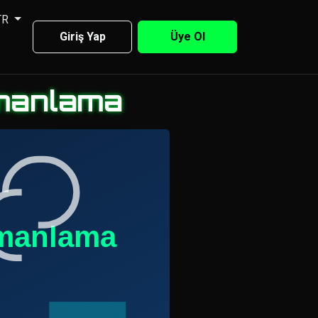
TR
Giriş Yap
Üye Ol
Zamanlama