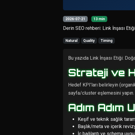
2026-07-21
13 min
Derin SEO rehberi: Link İnşası Eti
Natural
Quality
Timing
Bu yazıda Link İnşası Etiği: Doğa
Strateji ve 
Hedef KPI’ları belirleyin (organ
sayfa/cluster eşlemesini yapın.
Adım Adım 
Keşif ve teknik sağlık tara
Başlık/meta ve içerik reviz
İç bağlantı ve schema uyg