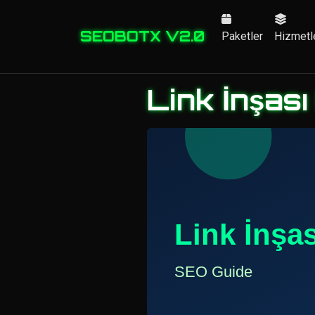
SEOBOTX V2.0
Paketler
Hizmetl
Link İnşası